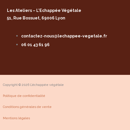
m
-
Les Ateliers – L’Echappée Végétale
51, Rue Bossuet, 69006 Lyon
f
contactez-nous@lechappee-vegetale.fr
06 01 43 61 96
Copyright © 2026 L’échappée végétale
Politique de confidentialité
Conditions générales de vente
Mentions légales