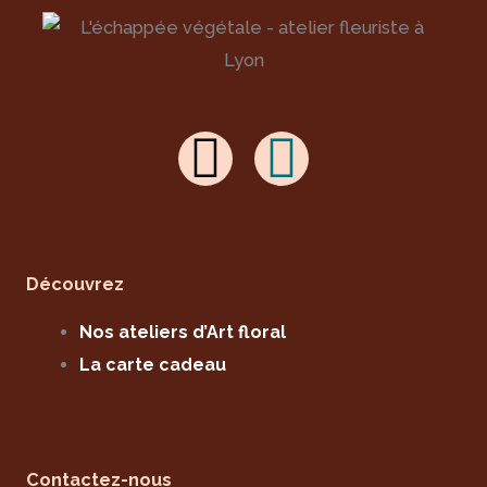
I
F
n
a
s
c
t
e
Découvrez
a
b
Nos ateliers d’Art floral
g
o
La carte cadeau
r
o
a
k
Contactez-nous