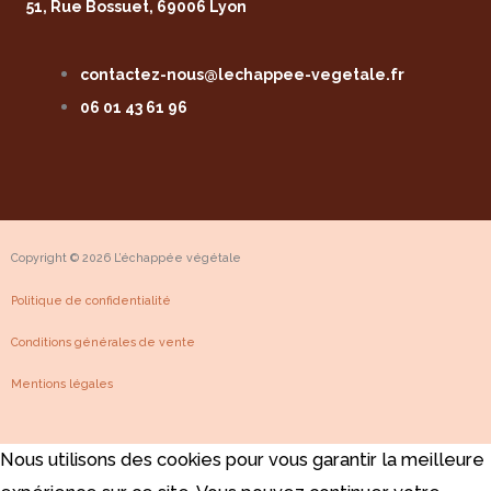
51, Rue Bossuet, 69006 Lyon
f
contactez-nous@lechappee-vegetale.fr
06 01 43 61 96
Copyright © 2026 L’échappée végétale
Politique de confidentialité
Conditions générales de vente
Mentions légales
Nous utilisons des cookies pour vous garantir la meilleure