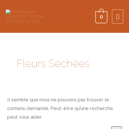
ME
0
PRI
Fleurs Séchées
Il semble que nous ne pouvons pas trouver le
contenu demandé. Peut-être qu’une recherche
peut vous aider.
SEARCH BUTTON
Search