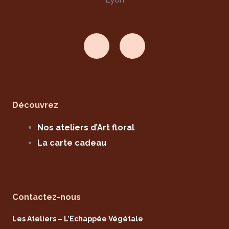
I
F
n
a
s
c
t
e
Découvrez
a
b
Nos ateliers d’Art floral
g
o
La carte cadeau
r
o
a
k
Contactez-nous
m
-
Les Ateliers – L’Echappée Végétale